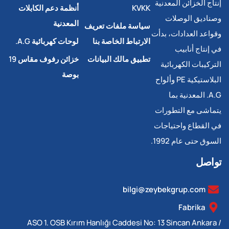
إنتاج الخزائن المعدنية
KVKK
أنظمة دعم الكابلات
وصناديق الوصلات
المعدنية
سياسة ملفات تعريف
وقواعد العدادات، بدأت
الارتباط الخاصة بنا
لوحات كهربائية A.G.
في إنتاج أنابيب
تطبيق مالك البيانات
خزائن رفوف مقاس 19
التركيبات الكهربائية
بوصة
البلاستيكية PE وألواح
A.G. المعدنية بما
يتماشى مع التطورات
في القطاع واحتياجات
السوق حتى عام 1992.
تواصل
bilgi@zeybekgrup.com
Fabrika
ASO 1. OSB Kırım Hanlığı Caddesi No: 13 Sincan Ankara /