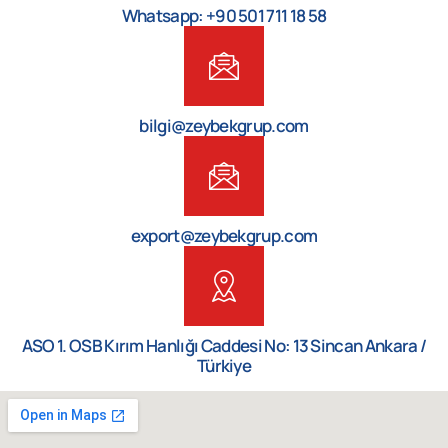
Whatsapp: +90 501 711 18 58
bilgi@zeybekgrup.com
export@zeybekgrup.com
ASO 1. OSB Kırım Hanlığı Caddesi No: 13 Sincan Ankara /
Türkiye