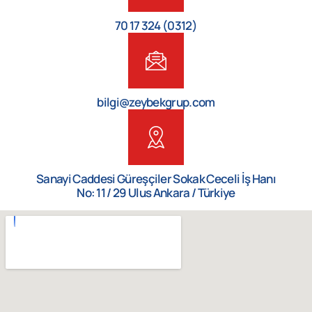
(0312) 324 17 70
bilgi@zeybekgrup.com
Sanayi Caddesi Güreşçiler Sokak Ceceli İş Hanı
No: 11 / 29 Ulus Ankara / Türkiye