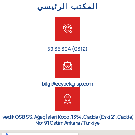
المكتب الرئيسي
(0312) 394 35 59
bilgi@zeybekgrup.com
İvedik OSB SS. Ağaç İşleri Koop. 1354. Cadde (Eski 21. Cadde)
No: 91 Ostim Ankara / Türkiye