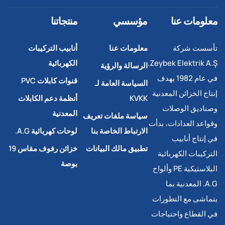
معلومات عنا
مؤسسي
منتجاتنا
تأسست شركة
معلومات عنا
أنابيب التركيبات
Zeybek Elektrik A.Ş.
الكهربائية
الرسالة والرؤية
في عام 1982 بهدف
قنوات كابلات PVC
السياسة العامة لـ
إنتاج الخزائن المعدنية
KVKK
أنظمة دعم الكابلات
وصناديق الوصلات
المعدنية
سياسة ملفات تعريف
وقواعد العدادات، بدأت
الارتباط الخاصة بنا
لوحات كهربائية A.G.
في إنتاج أنابيب
تطبيق مالك البيانات
خزائن رفوف مقاس 19
التركيبات الكهربائية
بوصة
البلاستيكية PE وألواح
A.G. المعدنية بما
يتماشى مع التطورات
في القطاع واحتياجات