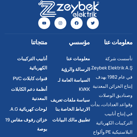
معلومات عنا
مؤسسي
منتجاتنا
تأسست شركة
معلومات عنا
أنابيب التركيبات
Zeybek Elektrik A.Ş.
الكهربائية
الرسالة والرؤية
في عام 1982 بهدف
قنوات كابلات PVC
السياسة العامة لـ
إنتاج الخزائن المعدنية
KVKK
أنظمة دعم الكابلات
وصناديق الوصلات
المعدنية
سياسة ملفات تعريف
وقواعد العدادات، بدأت
الارتباط الخاصة بنا
لوحات كهربائية A.G.
في إنتاج أنابيب
تطبيق مالك البيانات
خزائن رفوف مقاس 19
التركيبات الكهربائية
بوصة
البلاستيكية PE وألواح