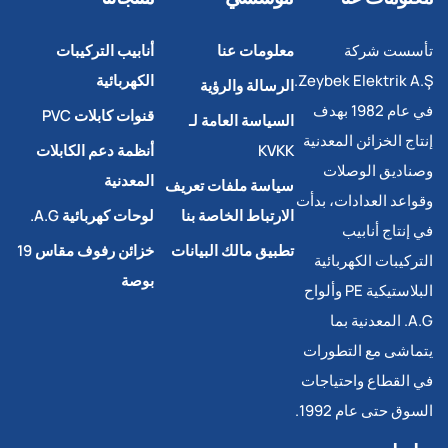
تأسست شركة
معلومات عنا
أنابيب التركيبات
Zeybek Elektrik A.Ş.
الكهربائية
الرسالة والرؤية
في عام 1982 بهدف
قنوات كابلات PVC
السياسة العامة لـ
إنتاج الخزائن المعدنية
KVKK
أنظمة دعم الكابلات
وصناديق الوصلات
المعدنية
سياسة ملفات تعريف
وقواعد العدادات، بدأت
الارتباط الخاصة بنا
لوحات كهربائية A.G.
في إنتاج أنابيب
تطبيق مالك البيانات
خزائن رفوف مقاس 19
التركيبات الكهربائية
بوصة
البلاستيكية PE وألواح
A.G. المعدنية بما
يتماشى مع التطورات
في القطاع واحتياجات
السوق حتى عام 1992.