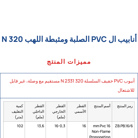
أنابيب ال PVC الصلبة ومثبطة اللهب 320 N
مميزات المنتج
أنبوب PVC خفيف السلسلة 320 N 2331 مستقيم مع وصلة، غير قابل
للاشتعال
رمز المنتج
أسم المنتج
القطر
القطر
القطر
كمية
الأسمي
الخارجي
الداخلي
التغليف
(ملم)
(ملم)
(متر)
102
13,6
16-0,3
16
16 mm Pvc
ZB.PB.16/6
Non-Flame
Propogating