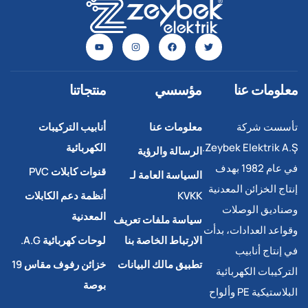
معلومات عنا
مؤسسي
منتجاتنا
تأسست شركة
معلومات عنا
أنابيب التركيبات
Zeybek Elektrik A.Ş.
الكهربائية
الرسالة والرؤية
في عام 1982 بهدف
قنوات كابلات PVC
السياسة العامة لـ
إنتاج الخزائن المعدنية
KVKK
أنظمة دعم الكابلات
وصناديق الوصلات
المعدنية
سياسة ملفات تعريف
وقواعد العدادات، بدأت
الارتباط الخاصة بنا
لوحات كهربائية A.G.
في إنتاج أنابيب
تطبيق مالك البيانات
خزائن رفوف مقاس 19
التركيبات الكهربائية
بوصة
البلاستيكية PE وألواح