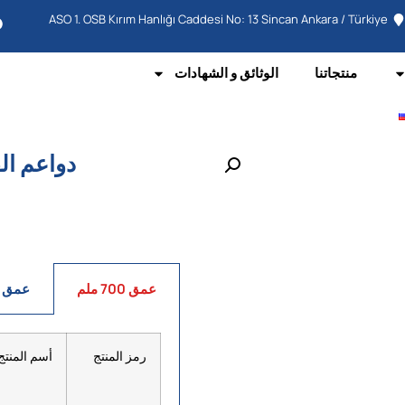
ASO 1. OSB Kırım Hanlığı Caddesi No: 13 Sincan Ankara / Türkiye
منتجاتنا
الوثائق و الشهادات
دواعم الق
عمق 700 ملم
عمق 800 ملم
رمز المنتج
أسم المنتج