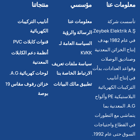
معلومات عنا
مؤسسي
منتجاتنا
تأسست شركة
معلومات عنا
أنابيب التركيبات
Zeybek Elektrik A.Ş.
الكهربائية
الرسالة والرؤية
في عام 1982 بهدف
قنوات كابلات PVC
السياسة العامة لـ
إنتاج الخزائن المعدنية
KVKK
أنظمة دعم الكابلات
وصناديق الوصلات
المعدنية
سياسة ملفات تعريف
وقواعد العدادات، بدأت
الارتباط الخاصة بنا
لوحات كهربائية A.G.
في إنتاج أنابيب
تطبيق مالك البيانات
خزائن رفوف مقاس 19
التركيبات الكهربائية
بوصة
البلاستيكية PE وألواح
A.G. المعدنية بما
يتماشى مع التطورات
في القطاع واحتياجات
السوق حتى عام 1992.