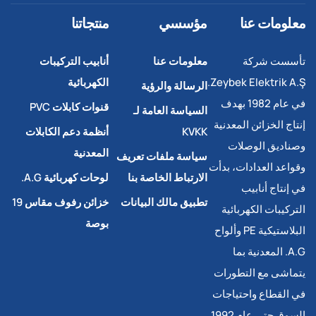
معلومات عنا
مؤسسي
منتجاتنا
تأسست شركة
معلومات عنا
أنابيب التركيبات
Zeybek Elektrik A.Ş.
الكهربائية
الرسالة والرؤية
في عام 1982 بهدف
قنوات كابلات PVC
السياسة العامة لـ
إنتاج الخزائن المعدنية
KVKK
أنظمة دعم الكابلات
وصناديق الوصلات
المعدنية
سياسة ملفات تعريف
وقواعد العدادات، بدأت
الارتباط الخاصة بنا
لوحات كهربائية A.G.
في إنتاج أنابيب
تطبيق مالك البيانات
خزائن رفوف مقاس 19
التركيبات الكهربائية
بوصة
البلاستيكية PE وألواح
A.G. المعدنية بما
يتماشى مع التطورات
في القطاع واحتياجات
السوق حتى عام 1992.