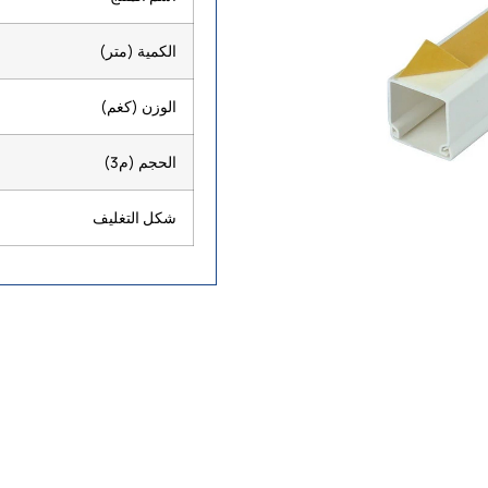
الكمية (متر)
الوزن (كغم)
الحجم (م3)
شكل التغليف