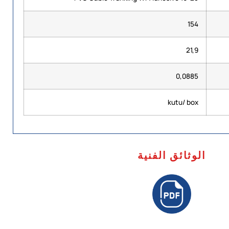
154
21,9
0,0885
kutu/ box
الوثائق الفنية