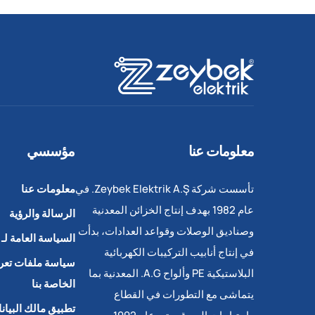
معلومات عنا
مؤسسي
تأسست شركة Zeybek Elektrik A.Ş. في
معلومات عنا
عام 1982 بهدف إنتاج الخزائن المعدنية
الرسالة والرؤية
وصناديق الوصلات وقواعد العدادات، بدأت
السياسة العامة لـ KVKK
في إنتاج أنابيب التركيبات الكهربائية
سياسة ملفات تعري
البلاستيكية PE وألواح A.G. المعدنية بما
الخاصة بنا
يتماشى مع التطورات في القطاع
تطبيق مالك البيان