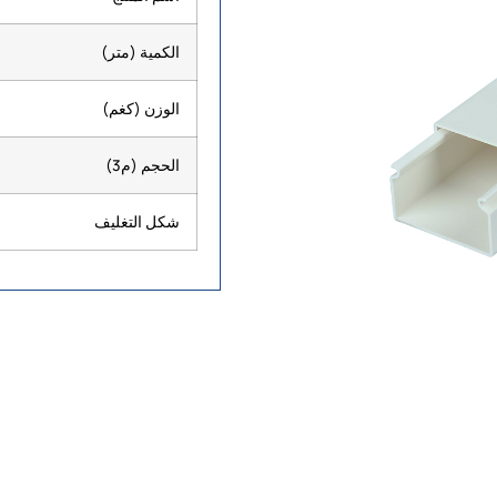
الكمية (متر)
الوزن (كغم)
الحجم (م3)
شكل التغليف