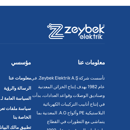
معلومات عنا
مؤسسي
تأسست شركة Zeybek Elektrik A.Ş. في
معلومات عنا
عام 1982 بهدف إنتاج الخزائن المعدنية
الرسالة والرؤية
وصناديق الوصلات وقواعد العدادات، بدأت
السياسة العامة لـ KVKK
في إنتاج أنابيب التركيبات الكهربائية
سياسة ملفات تعري
البلاستيكية PE وألواح A.G. المعدنية بما
الخاصة بنا
يتماشى مع التطورات في القطاع
تطبيق مالك البيان