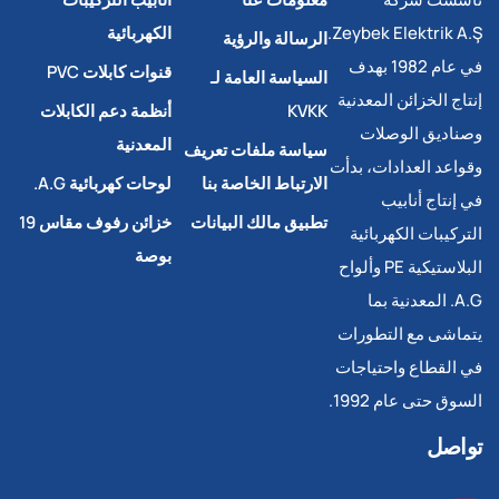
Zeybek Elektrik A.Ş.
الكهربائية
الرسالة والرؤية
في عام 1982 بهدف
قنوات كابلات PVC
السياسة العامة لـ
إنتاج الخزائن المعدنية
KVKK
أنظمة دعم الكابلات
وصناديق الوصلات
المعدنية
سياسة ملفات تعريف
وقواعد العدادات، بدأت
الارتباط الخاصة بنا
لوحات كهربائية A.G.
في إنتاج أنابيب
تطبيق مالك البيانات
خزائن رفوف مقاس 19
التركيبات الكهربائية
بوصة
البلاستيكية PE وألواح
A.G. المعدنية بما
يتماشى مع التطورات
في القطاع واحتياجات
السوق حتى عام 1992.
تواصل