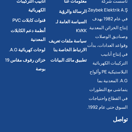
تأسست شركة
معلومات عنا
أنابيب التركيبات
Zeybek Elektrik A.Ş.
الكهربائية
الرسالة والرؤية
في عام 1982 بهدف
قنوات كابلات PVC
السياسة العامة لـ
إنتاج الخزائن المعدنية
KVKK
أنظمة دعم الكابلات
وصناديق الوصلات
المعدنية
سياسة ملفات تعريف
وقواعد العدادات، بدأت
الارتباط الخاصة بنا
لوحات كهربائية A.G.
في إنتاج أنابيب
تطبيق مالك البيانات
خزائن رفوف مقاس 19
التركيبات الكهربائية
بوصة
البلاستيكية PE وألواح
A.G. المعدنية بما
يتماشى مع التطورات
في القطاع واحتياجات
السوق حتى عام 1992.
تواصل