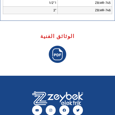
1 1/2″
ZB.MR-745
2″
ZB.MR-746
الوثائق الفنية