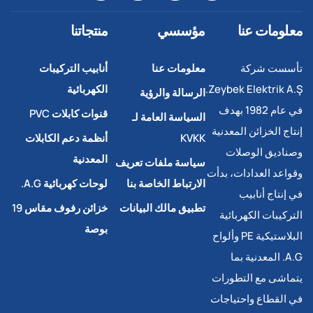
معلومات عنا
مؤسسي
منتجاتنا
تأسست شركة
معلومات عنا
أنابيب التركيبات
Zeybek Elektrik A.Ş.
الكهربائية
الرسالة والرؤية
في عام 1982 بهدف
قنوات كابلات PVC
السياسة العامة لـ
إنتاج الخزائن المعدنية
KVKK
أنظمة دعم الكابلات
وصناديق الوصلات
المعدنية
سياسة ملفات تعريف
وقواعد العدادات، بدأت
الارتباط الخاصة بنا
لوحات كهربائية A.G.
في إنتاج أنابيب
تطبيق مالك البيانات
خزائن رفوف مقاس 19
التركيبات الكهربائية
بوصة
البلاستيكية PE وألواح
A.G. المعدنية بما
يتماشى مع التطورات
في القطاع واحتياجات