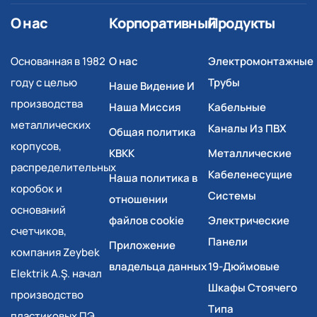
О нас
Корпоративный
Продукты
Основанная в 1982
О нас
Электромонтажные
году с целью
Трубы
Наше Видение И
производства
Наша Миссия
Кабельные
металлических
Каналы Из ПВХ
Общая политика
корпусов,
КВКК
Металлические
распределительных
Кабеленесущие
Наша политика в
коробок и
Системы
отношении
оснований
файлов cookie
Электрические
счетчиков,
Панели
Приложение
компания Zeybek
владельца данных
19-Дюймовые
Elektrik A.Ş. начал
Шкафы Стоячего
производство
Типа
пластиковых ПЭ