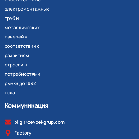
электромонтажных
труб и
металлических
панелей в
соответствии с
развитием
отрасли и
потребностями
рынка до 1992
года.
Коммуникация
bilgi@zeybekgrup.com
Factory