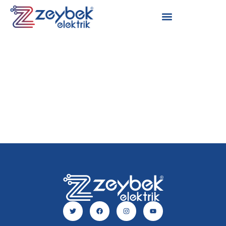
АВТОР:
ZEYGROU