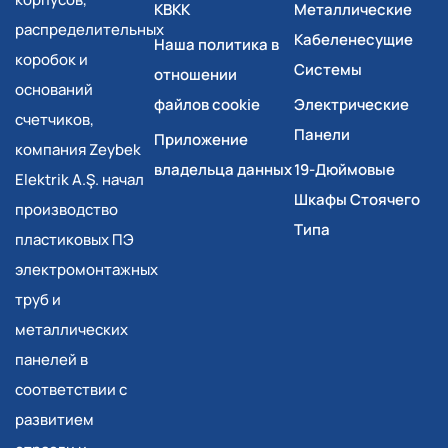
КВКК
Металлические
распределительных
Кабеленесущие
Наша политика в
коробок и
Системы
отношении
оснований
файлов cookie
Электрические
счетчиков,
Панели
Приложение
компания Zeybek
владельца данных
19-Дюймовые
Elektrik A.Ş. начал
Шкафы Стоячего
производство
Типа
пластиковых ПЭ
электромонтажных
труб и
металлических
панелей в
соответствии с
развитием