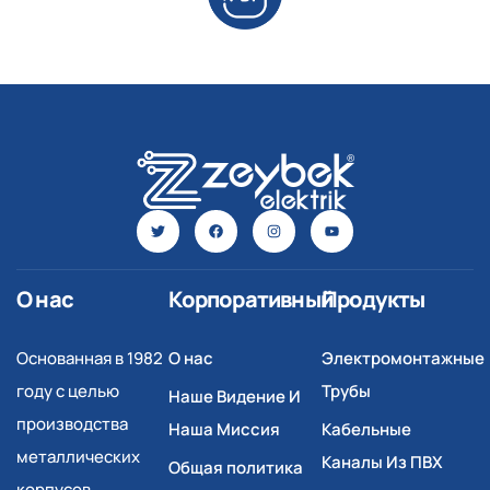
О нас
Корпоративный
Продукты
Основанная в 1982
О нас
Электромонтажные
году с целью
Трубы
Наше Видение И
производства
Наша Миссия
Кабельные
металлических
Каналы Из ПВХ
Общая политика
корпусов,