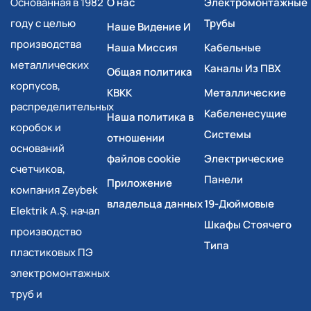
Основанная в 1982
О нас
Электромонтажные
году с целью
Трубы
Наше Видение И
производства
Наша Миссия
Кабельные
металлических
Каналы Из ПВХ
Общая политика
корпусов,
КВКК
Металлические
распределительных
Кабеленесущие
Наша политика в
коробок и
Системы
отношении
оснований
файлов cookie
Электрические
счетчиков,
Панели
Приложение
компания Zeybek
владельца данных
19-Дюймовые
Elektrik A.Ş. начал
Шкафы Стоячего
производство
Типа
пластиковых ПЭ
электромонтажных
труб и