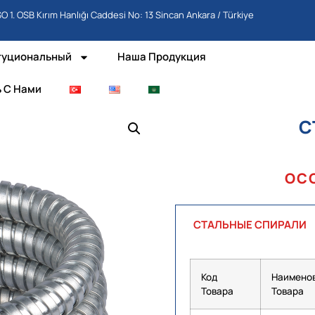
O 1. OSB Kırım Hanlığı Caddesi No: 13 Sincan Ankara / Türkiye
туциональный
Наша Продукция
 С Нами
С
ОС
СТАЛЬНЫЕ СПИРАЛИ
Код
Наимено
Товара
Товара