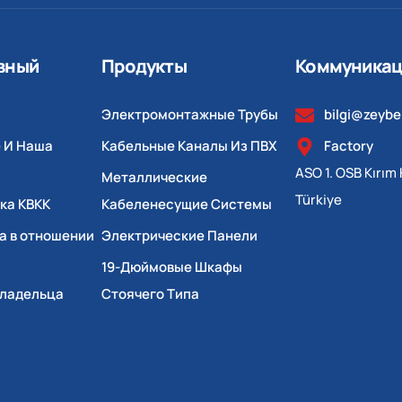
вный
Продукты
Коммуникац
Электромонтажные Трубы
bilgi@zeyb
 И Наша
Кабельные Каналы Из ПВХ
Factory
ASO 1. OSB Kırım 
Металлические
Türkiye
ка КВКК
Кабеленесущие Системы
а в отношении
Электрические Панели
19-Дюймовые Шкафы
ладельца
Стоячего Типа