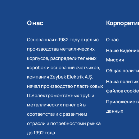
О нас
Корпорати
Основанная в 1982 году с целью
О нас
производства металлических
Наше Видение
корпусов, распределительных
Миссия
коробок и оснований счетчиков,
Общая полити
компания Zeybek Elektrik A.Ş.
Наша политик
начал производство пластиковых
файлов cookie
ПЭ электромонтажных труб и
Приложение в
металлических панелей в
данных
соответствии с развитием
отрасли и потребностями рынка
до 1992 года.