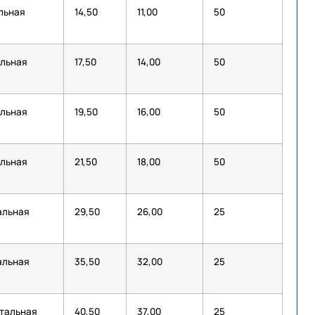
альная
14,50
11,00
50
альная
17,50
14,00
50
альная
19,50
16,00
50
альная
21,50
18,00
50
альная
29,50
26,00
25
альная
35,50
32,00
25
тальная
40,50
37,00
25