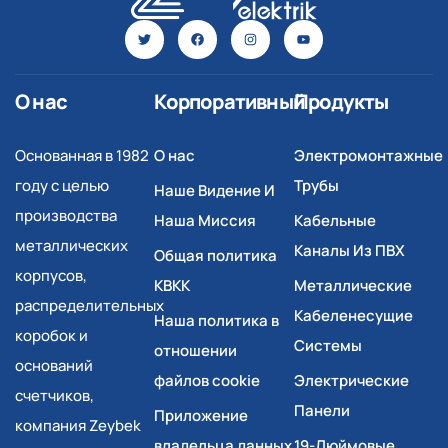
О нас
Корпоративный
Продукты
Основанная в 1982
О нас
Электромонтажные
году с целью
Трубы
Наше Видение И
производства
Наша Миссия
Кабельные
металлических
Каналы Из ПВХ
Общая политика
корпусов,
КВКК
Металлические
распределительных
Кабеленесущие
Наша политика в
коробок и
Системы
отношении
оснований
файлов cookie
Электрические
счетчиков,
Панели
Приложение
компания Zeybek
владельца данных
19-Дюймовые