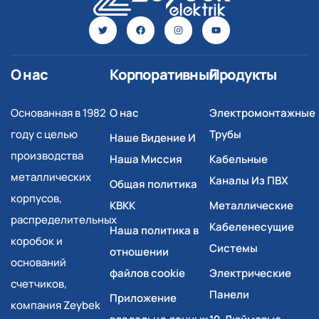
О нас
Корпоративный
Продукты
Основанная в 1982
О нас
Электромонтажные
году с целью
Трубы
Наше Видение И
производства
Наша Миссия
Кабельные
металлических
Каналы Из ПВХ
Общая политика
корпусов,
КВКК
Металлические
распределительных
Кабеленесущие
Наша политика в
коробок и
Системы
отношении
оснований
файлов cookie
Электрические
счетчиков,
Панели
Приложение
компания Zeybek