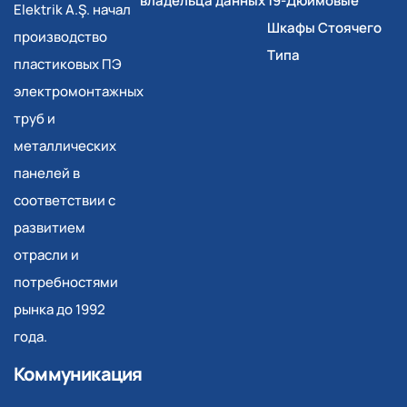
владельца данных
19-Дюймовые
Elektrik A.Ş. начал
Шкафы Стоячего
производство
Типа
пластиковых ПЭ
электромонтажных
труб и
металлических
панелей в
соответствии с
развитием
отрасли и
потребностями
рынка до 1992
года.
Коммуникация