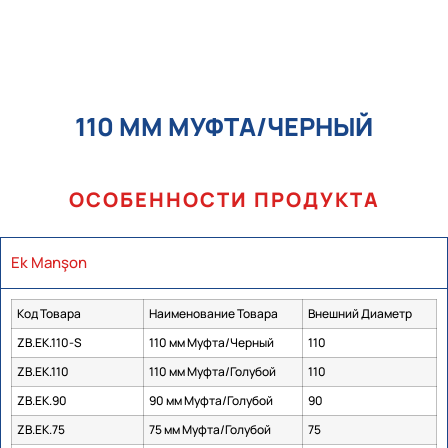
110 ММ МУФТА/ЧЕРНЫЙ
ОСОБЕННОСТИ ПРОДУКТА
Ek Manşon
Код Товара
Наименование Товара
Внешний Диаметр
ZB.EK.110-S
110 мм Муфта/Черный
110
ZB.EK.110
110 мм Муфта/Голубой
110
ZB.EK.90
90 мм Муфта/Голубой
90
ZB.EK.75
75 мм Муфта/Голубой
75