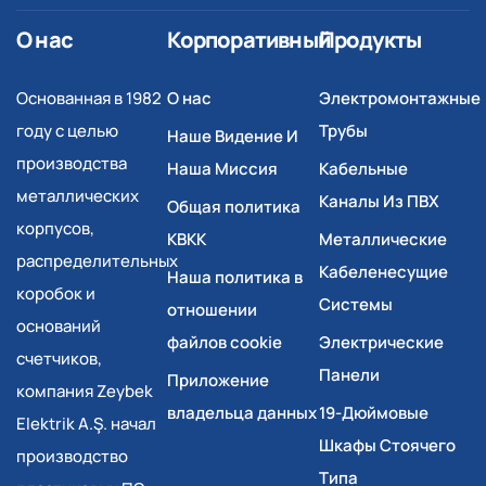
О нас
Корпоративный
Продукты
Основанная в 1982
О нас
Электромонтажные
году с целью
Трубы
Наше Видение И
производства
Наша Миссия
Кабельные
металлических
Каналы Из ПВХ
Общая политика
корпусов,
КВКК
Металлические
распределительных
Кабеленесущие
Наша политика в
коробок и
Системы
отношении
оснований
файлов cookie
Электрические
счетчиков,
Панели
Приложение
компания Zeybek
владельца данных
19-Дюймовые
Elektrik A.Ş. начал
Шкафы Стоячего
производство
Типа