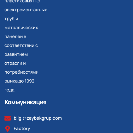
пластиковых ПЭ
электромонтажных
труб и
металлических
панелей в
соответствии с
развитием
отрасли и
потребностями
рынка до 1992
года.
Коммуникация
bilgi@zeybekgrup.com
Factory