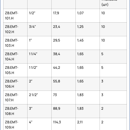
(шт)
ZB.EMT-
1/2″
17,9
1,07
10
101.H
ZB.EMT-
3/4″
23,4
1,25
10
102.H
ZB.EMT-
1″
29,5
1,45
10
103.H
ZB.EMT-
1 1/4″
38,4
1,65
5
104.H
ZB.EMT-
1 1/2″
44,2
1,65
5
105.H
ZB.EMT-
2″
55,8
1,65
3
106.H
ZB.EMT-
2 1/2″
73
1,83
3
107.H
ZB.EMT-
3″
88,9
1,83
2
108.H
ZB.EMT-
4″
114,3
2,11
2
109.H