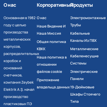
О нас
Корпоративный
Продукты
Основанная в 1982
О нас
Электромонтажные
году с целью
Трубы
Наше Видение И
производства
Наша Миссия
Кабельные
металлических
Каналы Из ПВХ
Общая политика
корпусов,
КВКК
Металлические
распределительных
Кабеленесущие
Наша политика в
коробок и
Системы
отношении
оснований
файлов cookie
Электрические
счетчиков,
Панели
Приложение
компания Zeybek
владельца данных
19-Дюймовые
Elektrik A.Ş. начал
Шкафы Стоячего
производство
Типа
пластиковых ПЭ