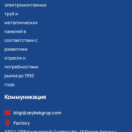
электромонтажных
труб и
металлических
панелей в
соответствии с
развитием
отрасли и
потребностями
рынка до 1992
года.
Коммуникация
bilgi@zeybekgrup.com
Factory
ASO 1. OSB Kırım Hanlığı Caddesi No: 13 Sincan Ankara /