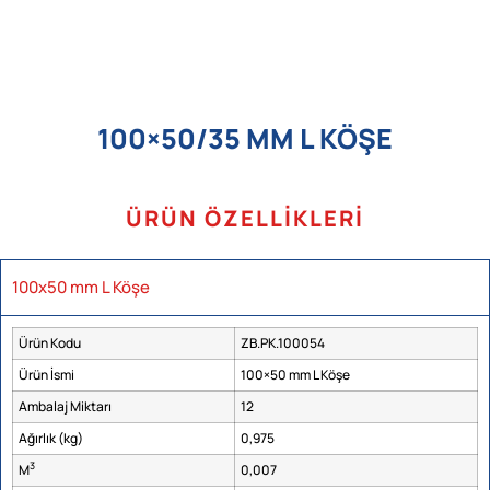
100×50/35 MM L KÖŞE
ÜRÜN ÖZELLIKLERI
100x50 mm L Köşe
Ürün Kodu
ZB.PK.100054
Ürün İsmi
100×50 mm L Köşe
Ambalaj Miktarı
12
Ağırlık (kg)
0,975
3
M
0,007