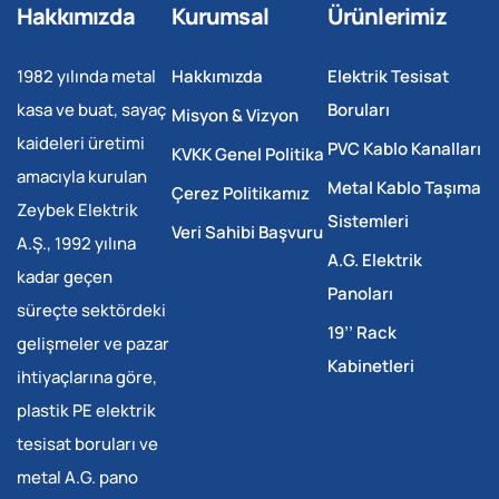
Hakkımızda
Kurumsal
Ürünlerimiz
1982 yılında metal
Hakkımızda
Elektrik Tesisat
kasa ve buat, sayaç
Boruları
Misyon & Vizyon
kaideleri üretimi
PVC Kablo Kanalları
KVKK Genel Politika
amacıyla kurulan
Metal Kablo Taşıma
Çerez Politikamız
Zeybek Elektrik
Sistemleri
Veri Sahibi Başvuru
A.Ş., 1992 yılına
A.G. Elektrik
kadar geçen
Panoları
süreçte sektördeki
19’’ Rack
gelişmeler ve pazar
Kabinetleri
ihtiyaçlarına göre,
plastik PE elektrik
tesisat boruları ve
metal A.G. pano