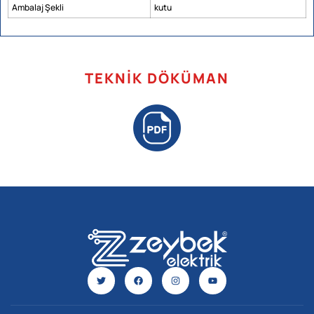
Ambalaj Şekli
kutu
TEKNIK DÖKÜMAN