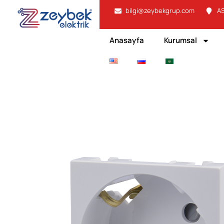
bilgi@zeybekgrup.com
AS
Anasayfa
Kurumsal