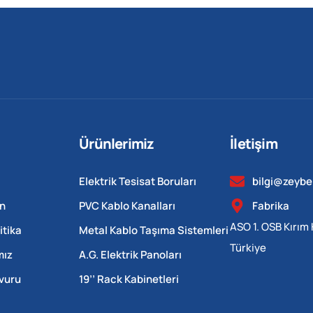
Ürünlerimiz
İletişim
Elektrik Tesisat Boruları
bilgi@zeyb
n
PVC Kablo Kanalları
Fabrika
ASO 1. OSB Kırım 
itika
Metal Kablo Taşıma Sistemleri
Türkiye
mız
A.G. Elektrik Panoları
şvuru
19’’ Rack Kabinetleri