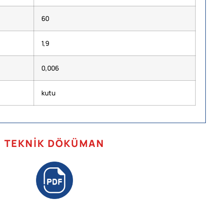
60
1,9
0,006
kutu
TEKNIK DÖKÜMAN