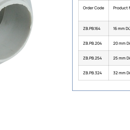
Order Code
Product
ZB.PB.164
16 mm Dü
ZB.PB.204
20 mm Dü
ZB.PB.254
25 mm Dü
ZB.PB.324
32 mm Dü