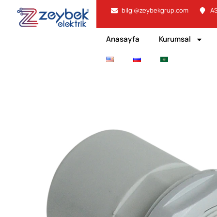
bilgi@zeybekgrup.com
AS
Anasayfa
Kurumsal