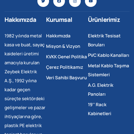
Hakkımızda
Kurumsal
Ürünlerimiz
1982 yılında metal
Hakkımızda
Elektrik Tesisat
kasa ve buat, sayaç
Boruları
Misyon & Vizyon
kaideleri üretimi
PVC Kablo Kanalları
KVKK Genel Politika
amacıyla kurulan
Metal Kablo Taşıma
Çerez Politikamız
Zeybek Elektrik
Sistemleri
Veri Sahibi Başvuru
A.Ş., 1992 yılına
A.G. Elektrik
kadar geçen
Panoları
süreçte sektördeki
19’’ Rack
gelişmeler ve pazar
Kabinetleri
ihtiyaçlarına göre,
plastik PE elektrik