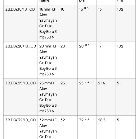
Name
Dia
(m)
-0,3
ZB.DBY.16/10_CD
16 mm H.F
16
16
13
102
Alev
Yaymayan
Gri Düz
Boy Boru 3
mt 750 N
-0,3
ZB.DBY.20/10_CD
20 mm H.F
20
20
17
102
Alev
Yaymayan
Gri Düz
Boy Boru 3
mt 750 N
-0,4
ZB.DBY.25/10_CD
25 mm H.F
25
25
21,4
51
Alev
Yaymayan
Gri Düz
Boy Boru 3
mt 750 N
-0,4
ZB.DBY.32/10_CD
32 mm H.F
32
32
28,5
51
Alev
Yaymayan
Gri Düz