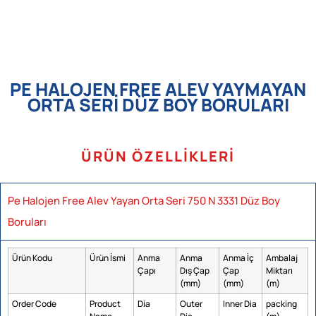
PE HALOJEN FREE ALEV YAYMAYAN
ORTA SERI DÜZ BOY BORULARI
ÜRÜN ÖZELLIKLERI
Pe Halojen Free Alev Yayan Orta Seri 750 N 3331 Düz Boy
Boruları
Ürün Kodu
Ürün İsmi
Anma
Anma
Anma İç
Ambalaj
Çapı
Dış Çap
Çap
Miktarı
(mm)
(mm)
(m)
Order Code
Product
Dia
Outer
Inner Dia
packing