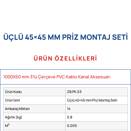
ÜÇLÜ 45×45 MM PRIZ MONTAJ SETI
ÜRÜN ÖZELLIKLERI
1000X50 mm 3'lü Çerçeve PVC Kablo Kanal Aksesuarı
Ürün Kodu
ZB.PK.03
Ürün İsmi
Üçlü 45×45 mm Priz Montaj Seti
Ambalaj Miktarı
14
Ağırlık (kg)
0,8
3
M
0,005