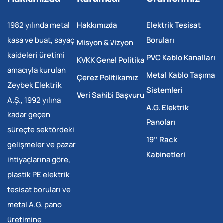
1982 yılında metal
Hakkımızda
Elektrik Tesisat
kasa ve buat, sayaç
Boruları
Misyon & Vizyon
kaideleri üretimi
PVC Kablo Kanalları
KVKK Genel Politika
amacıyla kurulan
Metal Kablo Taşıma
Çerez Politikamız
Zeybek Elektrik
Sistemleri
Veri Sahibi Başvuru
A.Ş., 1992 yılına
A.G. Elektrik
kadar geçen
Panoları
süreçte sektördeki
19’’ Rack
gelişmeler ve pazar
Kabinetleri
ihtiyaçlarına göre,
plastik PE elektrik
tesisat boruları ve
metal A.G. pano
üretimine