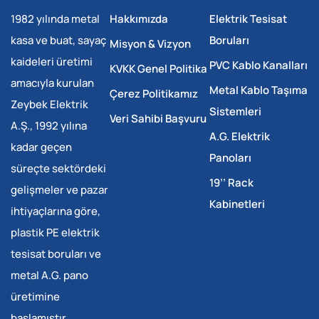
1982 yılında metal
Hakkımızda
Elektrik Tesisat
kasa ve buat, sayaç
Boruları
Misyon & Vizyon
kaideleri üretimi
PVC Kablo Kanalları
KVKK Genel Politika
amacıyla kurulan
Metal Kablo Taşıma
Çerez Politikamız
Zeybek Elektrik
Sistemleri
Veri Sahibi Başvuru
A.Ş., 1992 yılına
A.G. Elektrik
kadar geçen
Panoları
süreçte sektördeki
19’’ Rack
gelişmeler ve pazar
Kabinetleri
ihtiyaçlarına göre,
plastik PE elektrik
tesisat boruları ve
metal A.G. pano
üretimine
başlamıştır.